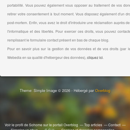
portabilité. Vous pouvez également vous opposer au traitement de vos donné
retirer votre consentement à tout moment. Vous disposez également d'un droi
post-mortem. Enfin, vous avez le droit d'introduire une réclamation auprès 
l'informatique et des libertés. Pour exercer ces droits, vous pouvez contact
remplissant le formulaire contact présent en bas de chaque blog.
Pour en savoir plus sur la gestion de vos données et de vos droits (par le
Webedia en sa qualité d'hébergeur des données),
cliquez ici
.
Theme: Simple Image © 2026
-
Hébergé par
Overblog
Voir le profil de
Sohome
sur le portail Overblog
Top articles
Contact
Signaler un abus
C.G.U.
Cookies et données personnelles